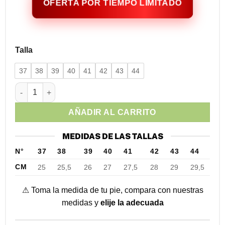
OFERTA POR TIEMPO LIMITADO
Talla
37
38
39
40
41
42
43
44
Mocasines Elegantes Cuero Negro Herraje canti
AÑADIR AL CARRITO
MEDIDAS DE LAS TALLAS
N°
37
38
39
40
41
42
43
44
CM
25
25,5
26
27
27,5
28
29
29,5
⚠ Toma la medida de tu pie, compara con nuestras
medidas y
elije la adecuada