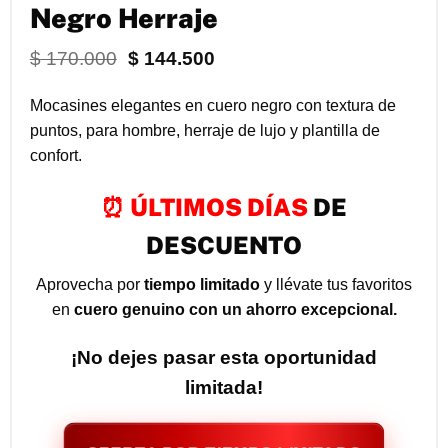
Negro Herraje
El
El
$
170.000
$
144.500
precio
precio
original
actual
Mocasines elegantes en cuero negro con textura de
era:
es:
puntos, para hombre, herraje de lujo y plantilla de
$ 170.000.
$ 144.500.
confort.
⏰ ÚLTIMOS DÍAS
DE
DESCUENTO
Aprovecha por
tiempo limitado
y llévate tus favoritos
en
cuero genuino con un ahorro excepcional.
¡No dejes pasar esta oportunidad
limitada!