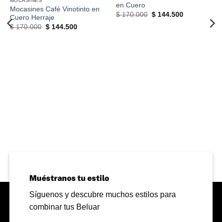
MOCASINES
en Cuero
Mocasines Café Vinotinto en
El
El
$
170.000
$
144.500
Cuero Herraje
precio
precio
El
El
$
170.000
$
144.500
original
actual
precio
precio
era:
es:
original
actual
$ 170.000.
$ 144.500.
era:
es:
$ 170.000.
$ 144.500.
0.
Muéstranos tu estilo
Síguenos y descubre muchos estilos para
combinar tus Beluar