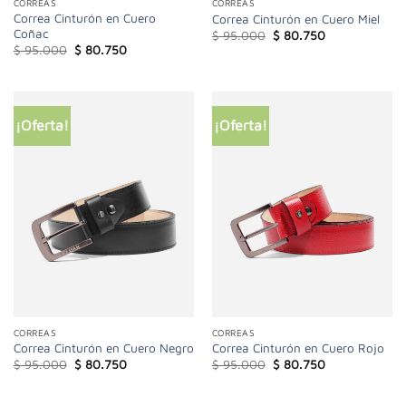
CORREAS
CORREAS
Correa Cinturón en Cuero
Correa Cinturón en Cuero Miel
Coñac
El
El
$
95.000
$
80.750
precio
precio
El
El
$
95.000
$
80.750
original
actual
precio
precio
era:
es:
original
actual
$ 95.000.
$ 80.750.
era:
es:
$ 95.000.
$ 80.750.
¡Oferta!
¡Oferta!
CORREAS
CORREAS
Correa Cinturón en Cuero Negro
Correa Cinturón en Cuero Rojo
El
El
El
El
$
95.000
$
80.750
$
95.000
$
80.750
precio
precio
precio
precio
original
actual
original
actual
era:
es:
era:
es: