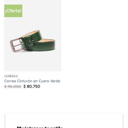
$ 95.000.
$ 80.750.
$ 95.000.
$ 80.750.
¡Oferta!
CORREAS
Correa Cinturón en Cuero Verde
El
El
$
95.000
$
80.750
precio
precio
original
actual
era:
es:
$ 95.000.
$ 80.750.