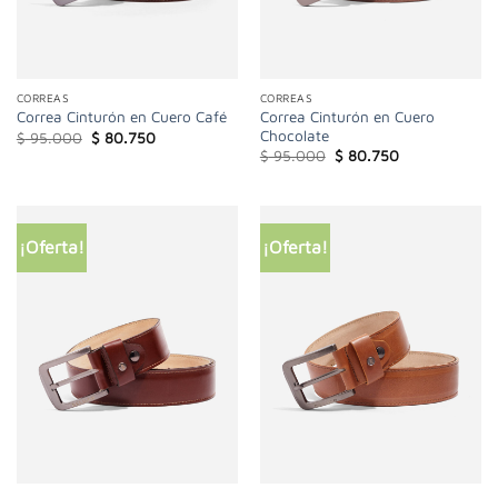
CORREAS
CORREAS
Correa Cinturón en Cuero
Correa Cinturón en Cuero Café
Chocolate
El
El
$
95.000
$
80.750
precio
precio
El
El
$
95.000
$
80.750
original
actual
precio
precio
era:
es:
original
actual
$ 95.000.
$ 80.750.
era:
es:
$ 95.000.
$ 80.750.
¡Oferta!
¡Oferta!