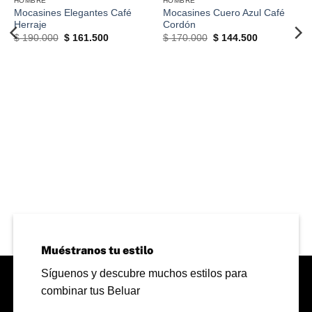
HOMBRE
HOMBRE
Mocasines Elegantes Café
Mocasines Cuero Azul Café
Herraje
Cordón
El
El
El
El
$
190.000
$
161.500
$
170.000
$
144.500
precio
precio
precio
precio
original
actual
original
actual
era:
es:
era:
es:
$ 190.000.
$ 161.500.
$ 170.000.
$ 144.500.
0.
Muéstranos tu estilo
Síguenos y descubre muchos estilos para
combinar tus Beluar