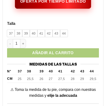
OFERTA POR TIEMPO LIMITADO
Talla
37
38
39
40
41
42
43
44
Mocasines Deportivos Cuero Negro cantidad
AÑADIR AL CARRITO
MEDIDAS DE LAS TALLAS
N°
37
38
39
40
41
42
43
44
CM
25
25,5
26
27
27,5
28
29
29,5
⚠ Toma la medida de tu pie, compara con nuestras
medidas y
elije la adecuada