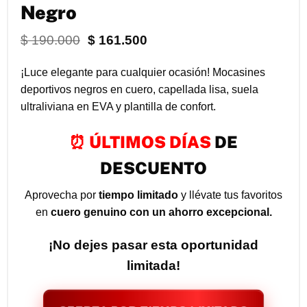
Negro
El
El
$
190.000
$
161.500
precio
precio
original
actual
¡Luce elegante para cualquier ocasión! Mocasines
era:
es:
deportivos negros en cuero, capellada lisa, suela
$ 190.000.
$ 161.500.
ultraliviana en EVA y plantilla de confort.
⏰ ÚLTIMOS DÍAS
DE
DESCUENTO
Aprovecha por
tiempo limitado
y llévate tus favoritos
en
cuero genuino con un ahorro excepcional.
¡No dejes pasar esta oportunidad
limitada!