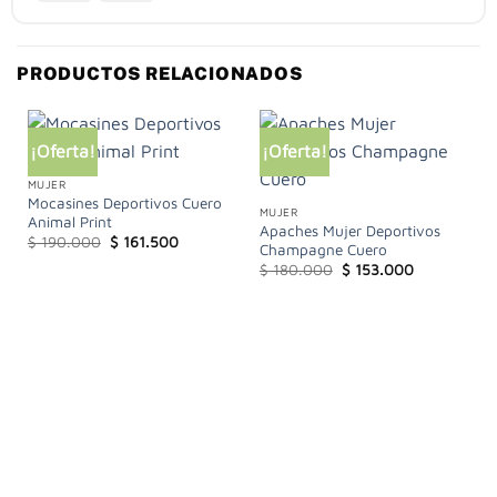
PRODUCTOS RELACIONADOS
¡Oferta!
¡Oferta!
MUJER
Mocasines Deportivos Cuero
MUJER
Animal Print
Apaches Mujer Deportivos
El
El
$
190.000
$
161.500
Champagne Cuero
precio
precio
El
El
original
actual
$
180.000
$
153.000
precio
precio
era:
es:
original
actual
$ 190.000.
$ 161.500.
era:
es:
$ 180.000.
$ 153.000.