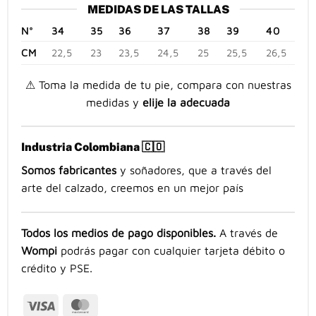
MEDIDAS DE LAS TALLAS
N°
34
35
36
37
38
39
40
CM
22,5
23
23,5
24,5
25
25,5
26,5
⚠ Toma la medida de tu pie, compara con nuestras
medidas y
elije la adecuada
Industria Colombiana 🇨🇴
Somos fabricantes
y soñadores, que a través del
arte del calzado, creemos en un mejor país
Todos los medios de pago disponibles.
A través de
Wompi
podrás pagar con cualquier tarjeta débito o
crédito y PSE.
Visa
MasterCard