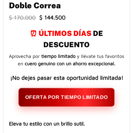
Doble Correa
El
El
$
170.000
$
144.500
precio
precio
original
actual
⏰ ÚLTIMOS DÍAS
DE
era:
es:
$ 170.000.
$ 144.500.
DESCUENTO
Aprovecha por
tiempo limitado
y llévate tus favoritos
en
cuero genuino con un ahorro excepcional.
¡No dejes pasar esta oportunidad limitada!
OFERTA POR TIEMPO LIMITADO
Eleva tu estilo con un brillo sutil.