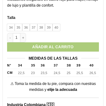
de lujo y plantilla de confort.
Talla
34
35
36
37
38
39
40
Mocasines Elegantes Cuero Rojo cantidad
AÑADIR AL CARRITO
MEDIDAS DE LAS TALLAS
N°
34
35
36
37
38
39
40
CM
22,5
23
23,5
24,5
25
25,5
26,5
⚠ Toma la medida de tu pie, compara con nuestras
medidas y
elije la adecuada
Industria Colombiana 🇨🇴