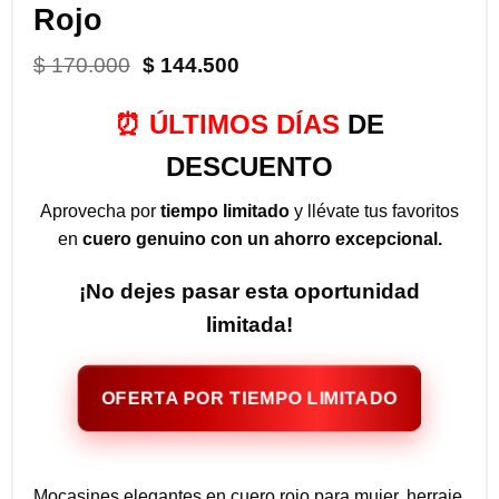
Rojo
El
El
$
170.000
$
144.500
precio
precio
original
actual
⏰ ÚLTIMOS DÍAS
DE
era:
es:
$ 170.000.
$ 144.500.
DESCUENTO
Aprovecha por
tiempo limitado
y llévate tus favoritos
en
cuero genuino con un ahorro excepcional.
¡No dejes pasar esta oportunidad
limitada!
OFERTA POR TIEMPO LIMITADO
Mocasines elegantes en cuero rojo para mujer, herraje