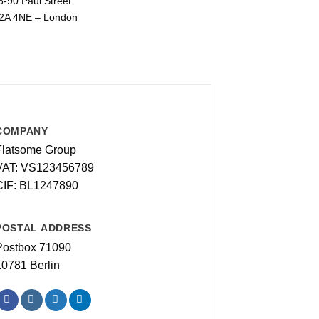
6-90 Paul Street
2A 4NE – London
COMPANY
Flatsome Group
VAT: VS123456789
CIF: BL1247890
POSTAL ADDRESS
Postbox 71090
10781 Berlin