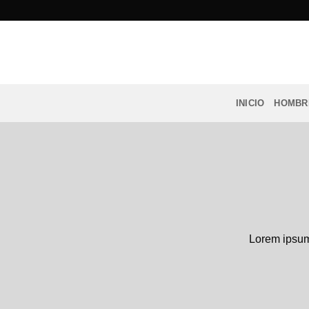
Saltar
al
contenido
INICIO
HOMBR
Lorem ipsum 