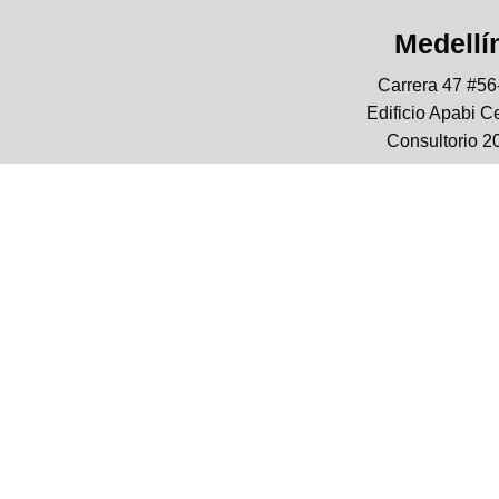
Medellí
Carrera 47 #56
Edificio Apabi C
Consultorio 2