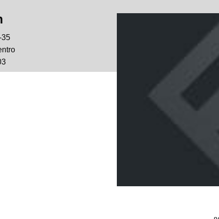
n
-35
entro
03